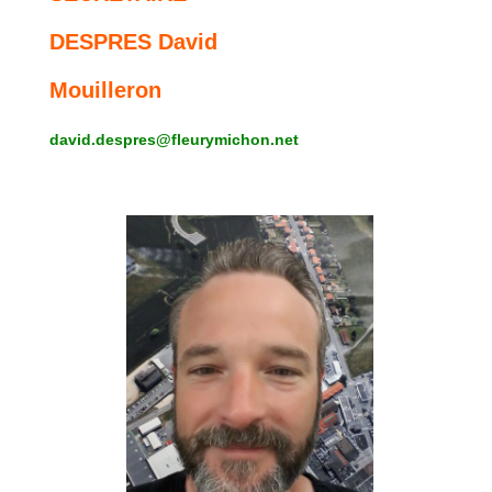
DESPRES David
Mouilleron
david.despres@fleurymichon.net